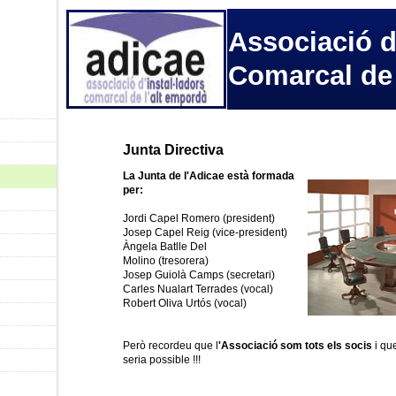
Associació d
Comarcal de
Junta Directiva
La Junta de l'Adicae està formada
per:
Jordi Capel Romero (president)
Josep Capel Reig
(vice-president)
Àngela Batlle Del
Molino (tresorera)
Josep Guiolà Camps (secretari)
Carles Nualart Terrades (vocal)
Robert Oliva Urtós (vocal)
Però recordeu que l
'Associació som tots els socis
i que
seria possible !!!