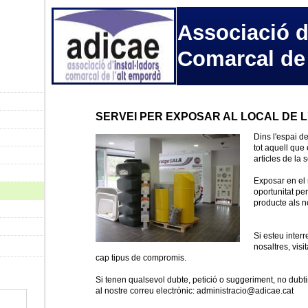
Associació d
Comarcal de
SERVEI PER EXPOSAR AL LOCAL DE L
Dins l'espai d
tot aquell que 
articles de la
Exposar en el 
oportunitat pe
producte als n
Si esteu inter
nosaltres, visi
cap tipus de compromis.
Si tenen qualsevol dubte, petició o suggeriment, no dubt
al nostre correu electrònic: administracio@adicae.cat