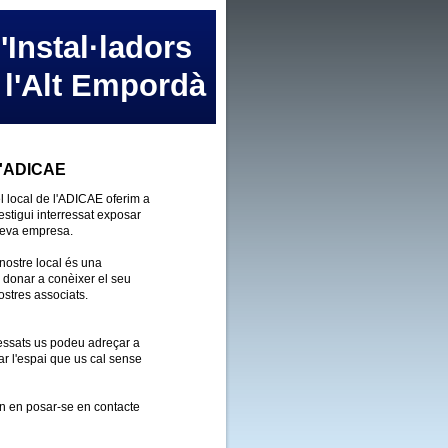
'Instal·ladors
 l'Alt Empordà
'ADICAE
el local de l'ADICAE oferim a
estigui interressat exposar
 seva empresa.
nostre local és una
r donar a conèixer el seu
ostres associats.
ressats us podeu adreçar a
tar l'espai que us cal sense
in en posar-se en contacte