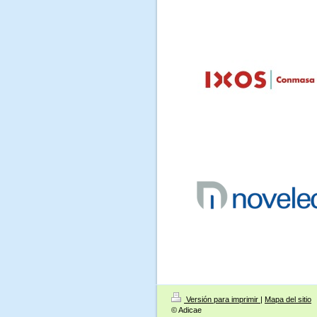
Versión para imprimir
|
Mapa del sitio
© Adicae